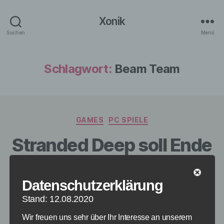
Xonik
Suchen
Menü
Schlagwort:
Beam Team
Kategorien
GAMES
PC SPIELE
Stranded Deep soll Ende
2015 fertig sein
Datenschutzerklärung
Von
redaktion
14. Februar 2015
Beitragsautor
Veröffentlichungsdatum
Stand: 12.08.2020
Wir freuen uns sehr über Ihr Interesse an unserem