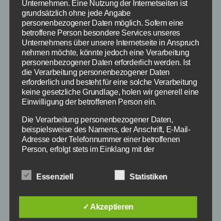
Unternehmen. Eine Nutzung der Internetseiten ist
grundsätzlich ohne jede Angabe
personenbezogener Daten möglich. Sofern eine
betroffene Person besondere Services unseres
Unternehmens über unsere Internetseite in Anspruch
nehmen möchte, könnte jedoch eine Verarbeitung
personenbezogener Daten erforderlich werden. Ist
die Verarbeitung personenbezogener Daten
erforderlich und besteht für eine solche Verarbeitung
keine gesetzliche Grundlage, holen wir generell eine
Einwilligung der betroffenen Person ein.
Die Verarbeitung personenbezogener Daten,
Screenshot zum Survival Game Stranded Deep -
beispielsweise des Namens, der Anschrift, E-Mail-
Bildquelle: Beam Team Games Studio
Adresse oder Telefonnummer einer betroffenen
Person, erfolgt stets im Einklang mit der
Datenschutz-Grundverordnung und in
Ende 2015 soll das Survial-Game Stranded Deep
Übereinstimmung mit den für uns geltenden
Essenziell
Statistiken
fertig sein, bereits jetzt kann das Spiel auf
landesspezifischen Datenschutzbestimmungen.
Mittels dieser Datenschutzerklärung möchte unser
Steam gekauft werden. Als Early-Access-Spiel
Unternehmen die Öffentlichkeit über Art, Umfang und
steht Stranded Deep nämlich bereits zum Kauf
✓ Akzeptieren
Zweck der von uns erhobenen, genutzten und
bereit und wurde von Beam Team Games
verarbeiteten personenbezogenen Daten