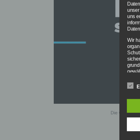
Daten
unser
uns e
infor
Daten
Wir h
organ
Schut
siche
grund
gewäh
Perso
beispi
E
Begr
Die D
Die Coopers s
den 
der 
Unser
auch 