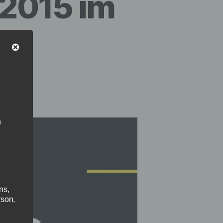
 2015 im
n
ns,
rson,