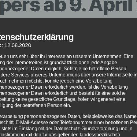
pers ab 9. April
Kino
tenschutzerklärung
d: 12.08.2020
Von
Paul Stelzer
16. Februar 2015
Beitragsautor
Veröffentlichungsdatum
reuen uns sehr über Ihr Interesse an unserem Unternehmen. Eine
ng der Internetseiten ist grundsätzlich ohne jede Angabe
nenbezogener Daten möglich. Sofern eine betroffene Person
dere Services unseres Unternehmens über unsere Internetseite i
uch nehmen möchte, könnte jedoch eine Verarbeitung
nenbezogener Daten erforderlich werden. Ist die Verarbeitung
nenbezogener Daten erforderlich und besteht für eine solche
beitung keine gesetzliche Grundlage, holen wir generell eine
ligung der betroffenen Person ein.
erarbeitung personenbezogener Daten, beispielsweise des Name
nschrift, E-Mail-Adresse oder Telefonnummer einer betroffenen Pe
gt stets im Einklang mit der Datenschutz-Grundverordnung und in
instimmung mit den für uns geltenden landesspezifischen