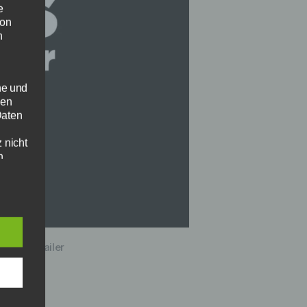
e
von
n
he und
sen
Daten
 nicht
n
durch
sney / Trailer
ass
en.
als
nd