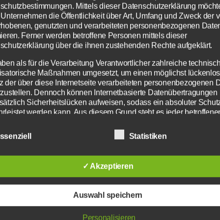
schutzbestimmungen. Mittels dieser Datenschutzerklärung möcht
 Unternehmen die Öffentlichkeit über Art, Umfang und Zweck der 
rhobenen, genutzten und verarbeiteten personenbezogenen Date
mieren. Ferner werden betroffene Personen mittels dieser
schutzerklärung über die ihnen zustehenden Rechte aufgeklärt.
aben als für die Verarbeitung Verantwortlicher zahlreiche technisc
isatorische Maßnahmen umgesetzt, um einen möglichst lückenlo
z der über diese Internetseite verarbeiteten personenbezogenen 
rzustellen. Dennoch können Internetbasierte Datenübertragungen
sätzlich Sicherheitslücken aufweisen, sodass ein absoluter Schutz
rleistet werden kann. Aus diesem Grund steht es jeder betroffene
n frei, personenbezogene Daten auch auf alternativen Wegen,
elsweise telefonisch, an uns zu übermitteln.
ssenziell
Statistiken
iffsbestimmungen
✓ Akzeptieren
atenschutzerklärung beruht auf den Begrifflichkeiten, die 
chlimmer geht immer: Kinostart am 9. April 2015 - Bildquelle: Di
Europäischen Richtlinien- und Verordnungsgeber beim Erl
Datenschutz-Grundverordnung (DS-GVO) verwendet wurd
Auswahl speichern
e Datenschutzerklärung soll sowohl für die Öffentlichkeit 
für unsere Kunden und Geschäftspartner einfach lesbar u
Personalisieren