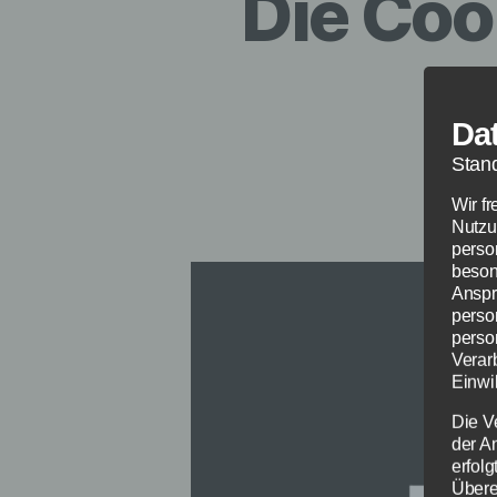
Die Coo
Da
Stan
Wir f
Nutzu
perso
beson
Anspr
perso
perso
Verar
Einwil
Die V
der A
erfol
Übere