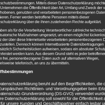
 2014 / 2015 ausgespielt. Wie immer spielen 
schutzbestimmungen. Mittels dieser Datenschutzerklärung möcht
 Unternehmen die Öffentlichkeit über Art, Umfang und Zweck der 
cup Pokal die Gewinner der UEFA Champions
rhobenen, genutzten und verarbeiteten personenbezogenen Date
 und der Europa League gegeneinander um s
mieren. Ferner werden betroffene Personen mittels dieser
schutzerklärung über die ihnen zustehenden Rechte aufgeklärt.
t beste Mannschaft Europas zu ermitteln.
aben als für die Verarbeitung Verantwortlicher zahlreiche technisc
isatorische Maßnahmen umgesetzt, um einen möglichst lückenlo
sem Artikel haben wir dir daher alle wichtige
z der über diese Internetseite verarbeiteten personenbezogenen 
mationen, Fragen und Antworten rund um de
rzustellen. Dennoch können Internetbasierte Datenübertragungen
sätzlich Sicherheitslücken aufweisen, sodass ein absoluter Schutz
up 2015 für dich zusammengefasst, sodass d
rleistet werden kann. Aus diesem Grund steht es jeder betroffene
 verpassen musst in Bezug auf den UEFA Sup
n frei, personenbezogene Daten auch auf alternativen Wegen,
elsweise telefonisch, an uns zu übermitteln.
iffsbestimmungen
atenschutzerklärung beruht auf den Begrifflichkeiten, die 
Europäischen Richtlinien- und Verordnungsgeber beim Erl
Datenschutz-Grundverordnung (DS-GVO) verwendet wurd
e Datenschutzerklärung soll sowohl für die Öffentlichkeit 
für unsere Kunden und Geschäftspartner einfach lesbar u