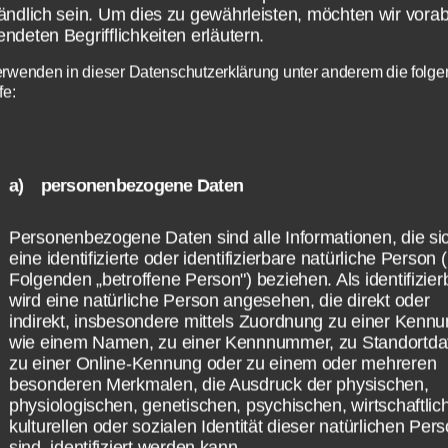
ändlich sein. Um dies zu gewährleisten, möchten wir vorab
ndeten Begrifflichkeiten erläutern.
erwenden in dieser Datenschutzerklärung unter anderem die folg
fe:
a) personenbezogene Daten
e Informationen und häuf
Personenbezogene Daten sind alle Informationen, die si
eine identifizierte oder identifizierbare natürliche Person 
Folgenden „betroffene Person") beziehen. Als identifizier
gen zum UEFA Supercup
wird eine natürliche Person angesehen, die direkt oder
indirekt, insbesondere mittels Zuordnung zu einer Kenn
15
wie einem Namen, zu einer Kennnummer, zu Standortda
zu einer Online-Kennung oder zu einem oder mehreren
besonderen Merkmalen, die Ausdruck der physischen,
physiologischen, genetischen, psychischen, wirtschaftlic
FA Supercup ist der ranghöhste Pokal im
kulturellen oder sozialen Identität dieser natürlichen Per
ischen Männer Fußball und der Sieger wird 
sind, identifiziert werden kann.