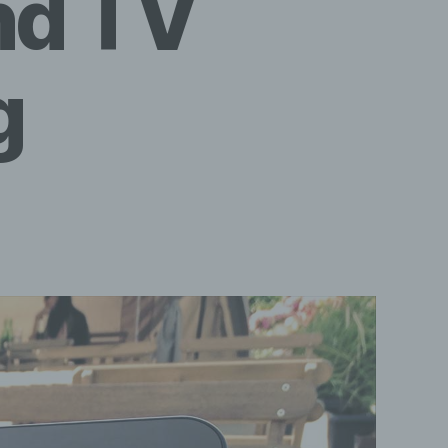
nd TV
g