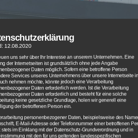
tenschutzerklärung
d: 12.08.2020
reuen uns sehr über Ihr Interesse an unserem Unternehmen. Eine
ng der Internetseiten ist grundsätzlich ohne jede Angabe
nenbezogener Daten möglich. Sofern eine betroffene Person
dere Services unseres Unternehmens über unsere Internetseite i
uch nehmen möchte, könnte jedoch eine Verarbeitung
nenbezogener Daten erforderlich werden. Ist die Verarbeitung
nenbezogener Daten erforderlich und besteht für eine solche
beitung keine gesetzliche Grundlage, holen wir generell eine
ationen zur UEFA Champions League - Bildquelle: Eigene Darstel
ligung der betroffenen Person ein.
erarbeitung personenbezogener Daten, beispielsweise des Name
nschrift, E-Mail-Adresse oder Telefonnummer einer betroffenen Pe
gt stets im Einklang mit der Datenschutz-Grundverordnung und in
FA Supercup 2015 wid natürlich auch in dies
instimmung mit den für uns geltenden landesspezifischen