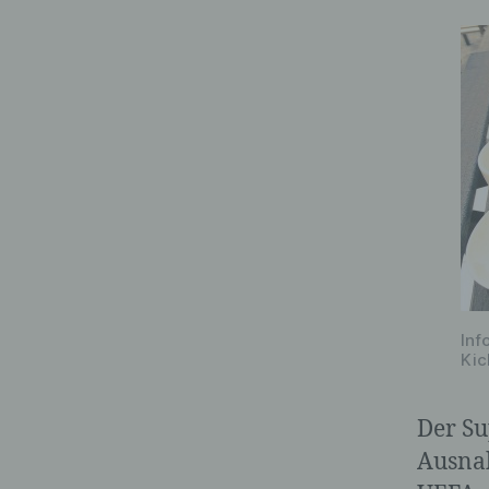
Inf
Kic
Der Su
Ausnah