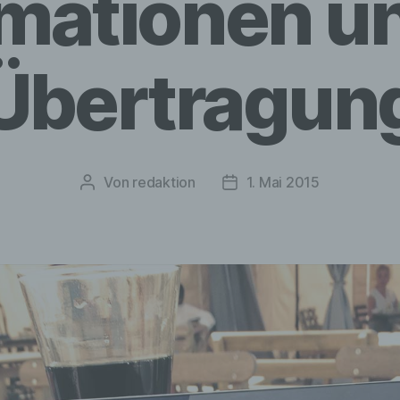
rmationen u
Übertragun
Von
redaktion
1. Mai 2015
Beitragsautor
Veröffentlichungsdatum