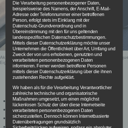
Die Verarbeitung personenbezogener Daten,
beispielsweise des Namens, der Anschrift, E-Mail-
Adresse oder Telefonnummer einer betroffenen
Person, erfolgt stets im Einklang mit der
Datenschutz-Grundverordnung und in
Übereinstimmung mit den für uns geltenden
landesspezifischen Datenschutzbestimmungen.
Mittels dieser Datenschutzerklärung möchte unser
Unternehmen die Öffentlichkeit über Art, Umfang und
Zweck der von uns erhobenen, genutzten und
Aktuelle Informationen zur UEFA Champions League – Bildque
verarbeiteten personenbezogenen Daten
Eigene Darstellung / Kicker.de
informieren. Ferner werden betroffene Personen
mittels dieser Datenschutzerklärung über die ihnen
zustehenden Rechte aufgeklärt.
Folgende Mannschaften haben sich für das
Viertelfinale qualifiziert:
Wir haben als für die Verarbeitung Verantwortlicher
zahlreiche technische und organisatorische
Maßnahmen umgesetzt, um einen möglichst
Real Madrid
lückenlosen Schutz der über diese Internetseite
FC Barcelona
verarbeiteten personenbezogenen Daten
sicherzustellen. Dennoch können Internetbasierte
Atlético Madrid
Datenübertragungen grundsätzlich
Paris SG
Sicherheitslücken aufweisen, sodass ein absoluter