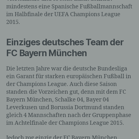
Person sind, identifiziert werden kann.
mindestens eine Spanische Fußballmannschaft
im Halbfinale der UEFA Champions League
2015.
b) betroffene Person
Einziges deutsches Team der
Betroffene Person ist jede identifizierte
FC Bayern München
oder identifizierbare natürliche Person,
deren personenbezogene Daten von dem
für die Verarbeitung Verantwortlichen
Die letzten Jahre war die deutsche Bundesliga
verarbeitet werden.
ein Garant für starken europäischen Fußball in
der Champions League. Auch diese Saison
standen die Vorzeichen gut, denn mit dem FC
c) Verarbeitung
Bayern München, Schalke 04, Bayer 04
Leverkusen und Borussia Dortmund standen
Verarbeitung ist jeder mit oder ohne Hilfe
gleich 4 Mannschaften nach der Gruppenphase
automatisierter Verfahren ausgeführte
im Achtelfinale der Champions League 2015.
Vorgang oder jede solche Vorgangsreihe
im Zusammenhang mit
Jedoch zog einzig der FC Bayern München
personenbezogenen Daten wie das