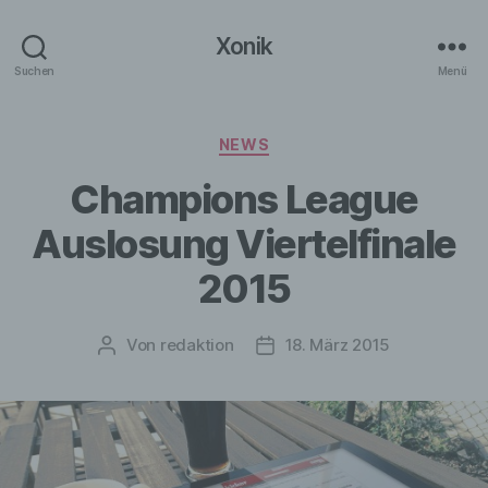
Xonik
Suchen
Menü
Kategorien
NEWS
Champions League
Auslosung Viertelfinale
2015
Von
redaktion
18. März 2015
Beitragsautor
Veröffentlichungsdatum