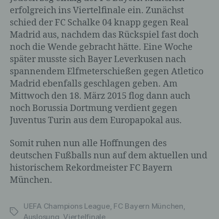
Erheben, das Erfassen, die Organisation,
erfolgreich ins Viertelfinale ein. Zunächst
das Ordnen, die Speicherung, die
schied der FC Schalke 04 knapp gegen Real
Anpassung oder Veränderung, das
Madrid aus, nachdem das Rückspiel fast doch
Auslesen, das Abfragen, die Verwendung,
noch die Wende gebracht hätte. Eine Woche
die Offenlegung durch Übermittlung,
später musste sich Bayer Leverkusen nach
Verbreitung oder eine andere Form der
Bereitstellung, den Abgleich oder die
spannendem Elfmeterschießen gegen Atletico
Verknüpfung, die Einschränkung, das
Madrid ebenfalls geschlagen geben. Am
Löschen oder die Vernichtung.
Mittwoch den 18. März 2015 flog dann auch
noch Borussia Dortmung verdient gegen
Juventus Turin aus dem Europapokal aus.
d) Einschränkung der Verarbeitung
Somit ruhen nun alle Hoffnungen des
Einschränkung der Verarbeitung ist die
deutschen Fußballs nun auf dem aktuellen und
Markierung gespeicherter
historischem Rekordmeister FC Bayern
personenbezogener Daten mit dem Ziel,
München.
ihre künftige Verarbeitung einzuschränken.
UEFA Champions League
,
FC Bayern München
,
Schlagwörter
Auslosung
,
Viertelfinale