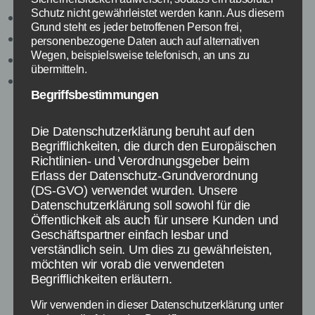
Schutz nicht gewährleistet werden kann. Aus diesem
AS Monaco
Grund steht es jeder betroffenen Person frei,
FC Porto
personenbezogene Daten auch auf alternativen
Wegen, beispielsweise telefonisch, an uns zu
Juventus Turin
übermitteln.
FC Bayern München
Begriffsbestimmungen
Auffällig dabei, dass sich 3 spanische und 2
französische Fußballmannschaften qualifiziert
Die Datenschutzerklärung beruht auf den
Begrifflichkeiten, die durch den Europäischen
haben. Somit setzt sich der Trend des starken
Richtlinien- und Verordnungsgeber beim
spanischen Fußballs also auch im Jahr
Erlass der Datenschutz-Grundverordnung
2014/2015 fort. Denn bereits vergangene Saison
(DS-GVO) verwendet wurden. Unsere
lautet das Finale der UEFA Champions League
Datenschutzerklärung soll sowohl für die
Real Madrid vs Atletico Madrid, was natürlich
Öffentlichkeit als auch für unsere Kunden und
Geschäftspartner einfach lesbar und
auch diese Saison noch möglich ist.
verständlich sein. Um dies zu gewährleisten,
möchten wir vorab die verwendeten
Am Freitag, den 20.03.2015 findet in Nyon
Begrifflichkeiten erläutern.
(Schweiz) die Auslosung der Viertelfinalpartien
der Champions League statt. In einem
Wir verwenden in dieser Datenschutzerklärung unter