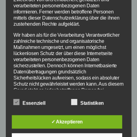
verarbeiteten personenbezogenen Daten
die Agentin töten will, die für den Tod ihrer
informieren. Ferner werden betroffene Personen
Mutter verantwortlich ist, erwischt sie nur eine
mittels dieser Datenschutzerklärung über die ihnen
Doppelgängerin.
zustehenden Rechte aufgeklärt.
Wir haben als für die Verarbeitung Verantwortlicher
Die ganze Verfolgungsjagd endet in Berlin und
zahlreiche technische und organisatorische
Hanna wird auf dem Weg einige Geheimnisse
Maßnahmen umgesetzt, um einen möglichst
ihrer Vergangenheit aufdecken.
lückenlosen Schutz der über diese Internetseite
verarbeiteten personenbezogenen Daten
sicherzustellen. Dennoch können Internetbasierte
Trotz Action, nicht nur ein
Datenübertragungen grundsätzlich
Sicherheitslücken aufweisen, sodass ein absoluter
Männerfilm
Schutz nicht gewährleistet werden kann. Aus diesem
Grund steht es jeder betroffenen Person frei,
personenbezogene Daten auch auf alternativen
Der Story an sich fehlt es sehr an Substanz, doch
Wegen, beispielsweise telefonisch, an uns zu
Essenziell
Statistiken
das wird ausgeglichen durch die
übermitteln.
schauspielerischen Leistungen von Saoirse
Begriffsbestimmungen
✓ Akzeptieren
Ronan. Ihr kennt die junge Schauspielerin
vielleicht aus vielen anderen Filmen, wie
Die Datenschutzerklärung beruht auf den