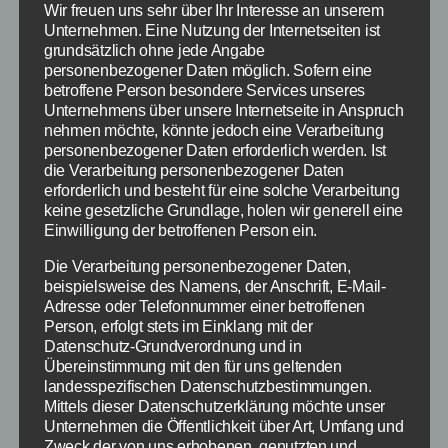
Wir freuen uns sehr über Ihr Interesse an unserem
Unternehmen. Eine Nutzung der Internetseiten ist
grundsätzlich ohne jede Angabe
personenbezogener Daten möglich. Sofern eine
betroffene Person besondere Services unseres
Unternehmens über unsere Internetseite in Anspruch
nehmen möchte, könnte jedoch eine Verarbeitung
personenbezogener Daten erforderlich werden. Ist
die Verarbeitung personenbezogener Daten
erforderlich und besteht für eine solche Verarbeitung
keine gesetzliche Grundlage, holen wir generell eine
Einwilligung der betroffenen Person ein.
16- jährige auf Mordmission
Die Verarbeitung personenbezogener Daten,
beispielsweise des Namens, der Anschrift, E-Mail-
Adresse oder Telefonnummer einer betroffenen
Auf ihrer ersten Mission, die sie durch ganz
Person, erfolgt stets im Einklang mit der
Europa führt, soll die Nachwuchskillerin den
Datenschutz-Grundverordnung und in
Übereinstimmung mit den für uns geltenden
Tod ihrer Mutter rächen. Allerdings wird sie
landesspezifischen Datenschutzbestimmungen.
bald von einigen Agenten verfolgt, die die
Mittels dieser Datenschutzerklärung möchte unser
skrupellose CIA-Agentin Marissa Wiegler (Cate
Unternehmen die Öffentlichkeit über Art, Umfang und
Blanchett) auf sie angesetzt hat. Doch als Hanna
Zweck der von uns erhobenen, genutzten und