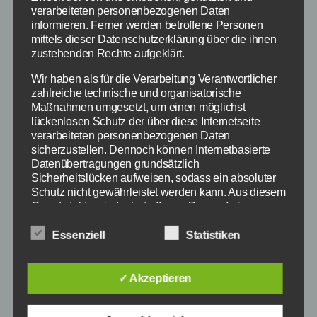
Amazon bereits ausverkauft) oder sich einfach
verarbeiteten personenbezogenen Daten
einen Key kauft, der sollte sich schon mal
informieren. Ferner werden betroffene Personen
darüber informieren, wie man Diablo 3
mittels dieser Datenschutzerklärung über die ihnen
zustehenden Rechte aufgeklärt.
installieren kann, denn dies ist bereits jetzt
möglich. Dies sei auch jedem empfohlen, denn
Wir haben als für die Verarbeitung Verantwortlicher
so spart man morgen diese Zeit. Da auch noch
zahlreiche technische und organisatorische
Maßnahmen umgesetzt, um einen möglichst
Daten aus dem Internet geladen werden […]
lückenlosen Schutz der über diese Internetseite
verarbeiteten personenbezogenen Daten
Diablo
,
Diablo 3
,
Installation
,
Spiele
Schlagwörter
sicherzustellen. Dennoch können Internetbasierte
Datenübertragungen grundsätzlich
Sicherheitslücken aufweisen, sodass ein absoluter
Schutz nicht gewährleistet werden kann. Aus diesem
Grund steht es jeder betroffenen Person frei,
Kategorien
SPIELE TIPPS & TRICKS
personenbezogene Daten auch auf alternativen
Wegen, beispielsweise telefonisch, an uns zu
Essenziell
Statistiken
Mario Party 9: Weitere
übermitteln.
Begriffsbestimmungen
Welten / Level
✓ Akzeptieren
freischalten – Bowsers
Die Datenschutzerklärung beruht auf den