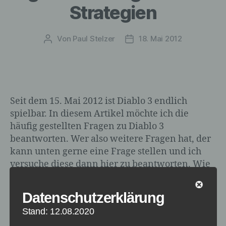
Strategien
Von
Paul Stelzer
18. Mai 2012
Beitragsautor
Veröffentlichungsdatum
Seit dem 15. Mai 2012 ist Diablo 3 endlich
spielbar. In diesem Artikel möchte ich die
häufig gestellten Fragen zu Diablo 3
beantworten. Wer also weitere Fragen hat, der
kann unten gerne eine Frage stellen und ich
versuche diese dann hier zu beantworten. Wie
installiere ich Diablo 3? Dazu haben wir einen
Artikel vorbereitet, wo […]
Datenschutzerklärung
Stand: 12.08.2020
FAQ
,
Diablo 3
Schlagwörter