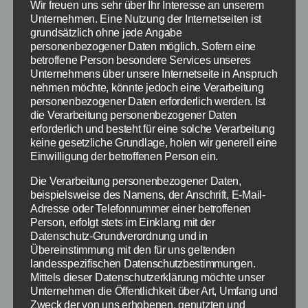
Wir freuen uns sehr über Ihr Interesse an unserem
Unternehmen. Eine Nutzung der Internetseiten ist
grundsätzlich ohne jede Angabe
personenbezogener Daten möglich. Sofern eine
Kategorien
SPIELE TIPPS & TRICKS
betroffene Person besondere Services unseres
Unternehmens über unsere Internetseite in Anspruch
Diablo 3: So funktioniert
nehmen möchte, könnte jedoch eine Verarbeitung
personenbezogener Daten erforderlich werden. Ist
die Installation –
die Verarbeitung personenbezogener Daten
erforderlich und besteht für eine solche Verarbeitung
Vorbereitung auf den
keine gesetzliche Grundlage, holen wir generell eine
Einwilligung der betroffenen Person ein.
Start
Die Verarbeitung personenbezogener Daten,
beispielsweise des Namens, der Anschrift, E-Mail-
Adresse oder Telefonnummer einer betroffenen
Von
Paul Stelzer
14. Mai 2012
Beitragsautor
Veröffentlichungsdatum
Person, erfolgt stets im Einklang mit der
Datenschutz-Grundverordnung und in
Übereinstimmung mit den für uns geltenden
landesspezifischen Datenschutzbestimmungen.
Mittels dieser Datenschutzerklärung möchte unser
Unternehmen die Öffentlichkeit über Art, Umfang und
Wer noch rechtzeitig vorbestellt hat (bei
Zweck der von uns erhobenen, genutzten und