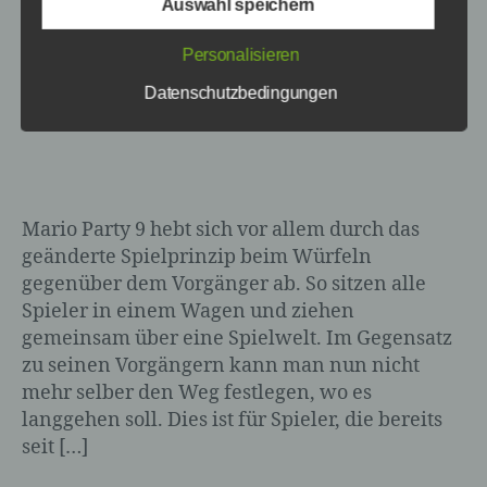
Auswahl speichern
Begrifflichkeiten, die durch den Europäischen
und DKs Spielwelt
Richtlinien- und Verordnungsgeber beim
Personalisieren
Erlass der Datenschutz-Grundverordnung
(DS-GVO) verwendet wurden. Unsere
Datenschutzbedingungen
Von
Paul Stelzer
22. März 2012
Beitragsautor
Veröffentlichungsdatum
Datenschutzerklärung soll sowohl für die
Öffentlichkeit als auch für unsere Kunden und
Geschäftspartner einfach lesbar und
verständlich sein. Um dies zu gewährleisten,
möchten wir vorab die verwendeten
Begrifflichkeiten erläutern.
Mario Party 9 hebt sich vor allem durch das
geänderte Spielprinzip beim Würfeln
Wir verwenden in dieser Datenschutzerklärung unter
anderem die folgenden Begriffe:
gegenüber dem Vorgänger ab. So sitzen alle
Spieler in einem Wagen und ziehen
gemeinsam über eine Spielwelt. Im Gegensatz
zu seinen Vorgängern kann man nun nicht
a) personenbezogene Daten
mehr selber den Weg festlegen, wo es
langgehen soll. Dies ist für Spieler, die bereits
Personenbezogene Daten sind alle
seit […]
Informationen, die sich auf eine
identifizierte oder identifizierbare natürliche