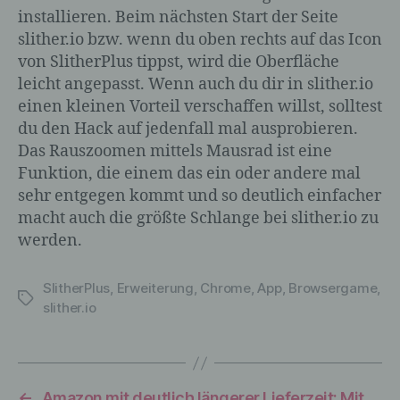
installieren. Beim nächsten Start der Seite
oder zu einem oder mehreren besonderen
Merkmalen, die Ausdruck der physischen,
slither.io bzw. wenn du oben rechts auf das Icon
physiologischen, genetischen,
von SlitherPlus tippst, wird die Oberfläche
psychischen, wirtschaftlichen, kulturellen
leicht angepasst. Wenn auch du dir in slither.io
oder sozialen Identität dieser natürlichen
einen kleinen Vorteil verschaffen willst, solltest
Person sind, identifiziert werden kann.
du den Hack auf jedenfall mal ausprobieren.
Das Rauszoomen mittels Mausrad ist eine
Funktion, die einem das ein oder andere mal
b) betroffene Person
sehr entgegen kommt und so deutlich einfacher
macht auch die größte Schlange bei slither.io zu
Betroffene Person ist jede identifizierte
werden.
oder identifizierbare natürliche Person,
deren personenbezogene Daten von dem
für die Verarbeitung Verantwortlichen
SlitherPlus
,
Erweiterung
,
Chrome
,
App
,
Browsergame
,
Schlagwörter
verarbeitet werden.
slither.io
c) Verarbeitung
←
Amazon mit deutlich längerer Lieferzeit: Mit