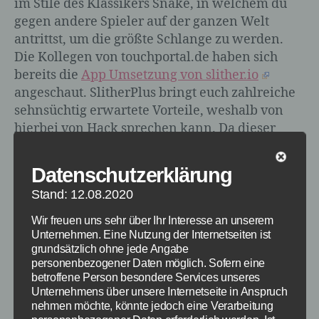
im Stile des Klassikers Snake, in welchem du
gegen andere Spieler auf der ganzen Welt
antrittst, um die größte Schlange zu werden.
Die Kollegen von touchportal.de haben sich
bereits die
App Umsetzung von slither.io
angeschaut. SlitherPlus bringt euch zahlreiche
sehnsüchtig erwartete Vorteile, weshalb von
hierbei von Hack sprechen kann. Da dieser
aber nur Elemente der Website verändert,
spielt ihr trotzdem das normale slither.io.
Datenschutzerklärung
Stand: 12.08.2020
Wir freuen uns sehr über Ihr Interesse an unserem
Unternehmen. Eine Nutzung der Internetseiten ist
grundsätzlich ohne jede Angabe
personenbezogener Daten möglich. Sofern eine
betroffene Person besondere Services unseres
Unternehmens über unsere Internetseite in Anspruch
nehmen möchte, könnte jedoch eine Verarbeitung