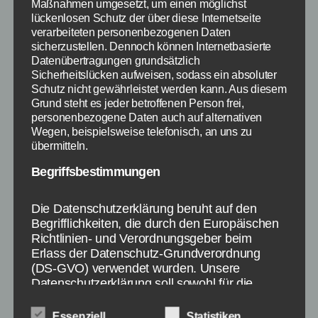
Maßnahmen umgesetzt, um einen möglichst
slither.io erweitern
aus größerer
lückenlosen Schutz der über diese Internetseite
Entfernung
verarbeiteten personenbezogenen Daten
sicherzustellen. Dennoch können Internetbasierte
anschauen. Wenn ein Spieler angerast kommt
Datenübertragungen grundsätzlich
oder versucht dich zu umkreisen, kannst du
Sicherheitslücken aufweisen, sodass ein absoluter
schnell reagieren und fliehen. Außerdem siehst
Schutz nicht gewährleistet werden kann. Aus diesem
du Gegner so schon vorher und kannst einen
Grund steht es jeder betroffenen Person frei,
personenbezogene Daten auch auf alternativen
besseren Weg einschlagen. Außerdem findest
Wegen, beispielsweise telefonisch, an uns zu
du direkt die Orte, wo viele hellleuchtende
übermitteln.
Kreise versteckt sind.
Begriffsbestimmungen
Außerdem kannst du mit der SlitherPlus
Chrome Erweiterung zu slither.io endlich auch
Die Datenschutzerklärung beruht auf den
Begrifflichkeiten, die durch den Europäischen
mit Freunden in einer Welt spielen. Dazu teilst
Richtlinien- und Verordnungsgeber beim
du deinen Freunden deine aktuelle Server IP
Erlass der Datenschutz-Grundverordnung
mit oder wählst aus einer Dropdown-Liste aus.
(DS-GVO) verwendet wurden. Unsere
Zusätzlich kannst du auch einen eigenen
Datenschutzerklärung soll sowohl für die
Hintergrund festlegen, falls dir der
Öffentlichkeit als auch für unsere Kunden und
Geschäftspartner einfach lesbar und
standardmäßige Hintergrund langsam auf die
Essenziell
Statistiken