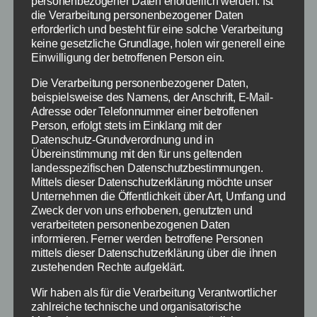
personenbezogener Daten erforderlich werden. Ist
die Verarbeitung personenbezogener Daten
erforderlich und besteht für eine solche Verarbeitung
keine gesetzliche Grundlage, holen wir generell eine
Einwilligung der betroffenen Person ein.
Die Verarbeitung personenbezogener Daten,
beispielsweise des Namens, der Anschrift, E-Mail-
Chrome Erweiterung
Adresse oder Telefonnummer einer betroffenen
Person, erfolgt stets im Einklang mit der
SlitherPlus: Das sind die
Datenschutz-Grundverordnung und in
Übereinstimmung mit den für uns geltenden
Vorteile
landesspezifischen Datenschutzbestimmungen.
Mittels dieser Datenschutzerklärung möchte unser
Unternehmen die Öffentlichkeit über Art, Umfang und
Der wohl größte
Zweck der von uns erhobenen, genutzten und
Vorteil der
verarbeiteten personenbezogenen Daten
informieren. Ferner werden betroffene Personen
SlitherPlus Chrome
mittels dieser Datenschutzerklärung über die ihnen
Erweiterung ist
zustehenden Rechte aufgeklärt.
das Rauszoomen.
Wir haben als für die Verarbeitung Verantwortlicher
Endlich kannst du
Mit der SlitherPlus
zahlreiche technische und organisatorische
Erweiterung kannst du
dir die Umgebung