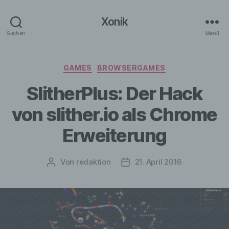
Xonik
Suchen
Menü
Kategorien
GAMES
BROWSERGAMES
SlitherPlus: Der Hack
von slither.io als Chrome
Erweiterung
Von
redaktion
21. April 2016
Beitragsautor
Veröffentlichungsdatum