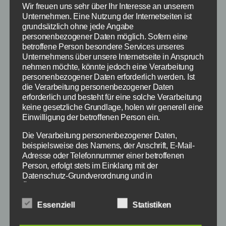
Wir freuen uns sehr über Ihr Interesse an unserem
Von
redaktion
17. Februar 2015
Beitragsautor
Veröffentlichungsdatum
Unternehmen. Eine Nutzung der Internetseiten ist
grundsätzlich ohne jede Angabe
personenbezogener Daten möglich. Sofern eine
betroffene Person besondere Services unseres
Unternehmens über unsere Internetseite in Anspruch
nehmen möchte, könnte jedoch eine Verarbeitung
personenbezogener Daten erforderlich werden. Ist
die Verarbeitung personenbezogener Daten
erforderlich und besteht für eine solche Verarbeitung
keine gesetzliche Grundlage, holen wir generell eine
Einwilligung der betroffenen Person ein.
Die Verarbeitung personenbezogener Daten,
beispielsweise des Namens, der Anschrift, E-Mail-
Ausschnitt aus dem Trailer Traumfrauen - (c)
Adresse oder Telefonnummer einer betroffenen
Warner Bros
Person, erfolgt stets im Einklang mit der
Datenschutz-Grundverordnung und in
Übereinstimmung mit den für uns geltenden
Am 19. Februar 2015 kommt die Komödie
landesspezifischen Datenschutzbestimmungen.
Essenziell
Statistiken
Mittels dieser Datenschutzerklärung möchte unser
Traumfrauen in die deutschen Kinos. Wer sich
Unternehmen die Öffentlichkeit über Art, Umfang und
den Film zum Kinostart anschauen will, der