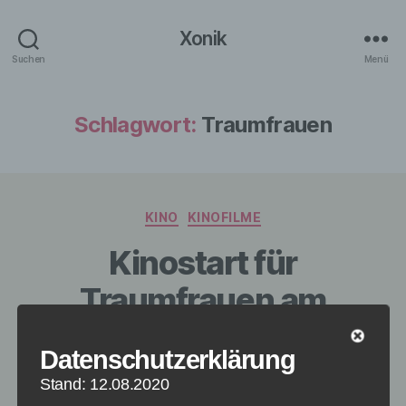
Xonik
Suchen
Menü
Schlagwort:
Traumfrauen
Kategorien
KINO
KINOFILME
Kinostart für
Traumfrauen am
19.2.2015 in den
Datenschutzerklärung
deutschen Kinos
Stand: 12.08.2020