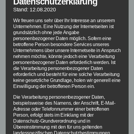
Quotencheck
Datenschutzerklärung
Stand: 12.08.2020
Von
Paul Stelzer
16. November 2014
Beitragsautor
Veröffentlichungsdatum
Wir freuen uns sehr über Ihr Interesse an unserem
Unternehmen. Eine Nutzung der Internetseiten ist
grundsätzlich ohne jede Angabe
personenbezogener Daten möglich. Sofern eine
betroffene Person besondere Services unseres
Unternehmens über unsere Internetseite in Anspruch
nehmen möchte, könnte jedoch eine Verarbeitung
personenbezogener Daten erforderlich werden. Ist
die Verarbeitung personenbezogener Daten
erforderlich und besteht für eine solche Verarbeitung
keine gesetzliche Grundlage, holen wir generell eine
Einwilligung der betroffenen Person ein.
Die Verarbeitung personenbezogener Daten,
beispielsweise des Namens, der Anschrift, E-Mail-
Adresse oder Telefonnummer einer betroffenen
Person, erfolgt stets im Einklang mit der
Datenschutz-Grundverordnung und in
Übereinstimmung mit den für uns geltenden
Quotencheck zum Start der neuen Germany's
landesspezifischen Datenschutzbestimmungen.