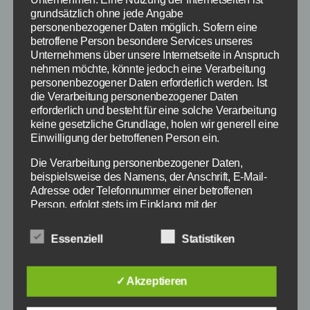
grundsätzlich ohne jede Angabe
personenbezogener Daten möglich. Sofern eine
betroffene Person besondere Services unseres
Unternehmens über unsere Internetseite in Anspruch
nehmen möchte, könnte jedoch eine Verarbeitung
personenbezogener Daten erforderlich werden. Ist
die Verarbeitung personenbezogener Daten
erforderlich und besteht für eine solche Verarbeitung
keine gesetzliche Grundlage, holen wir generell eine
Einwilligung der betroffenen Person ein.
Die Verarbeitung personenbezogener Daten,
beispielsweise des Namens, der Anschrift, E-Mail-
Empire - Bildquelle: 20th Century Fox
Adresse oder Telefonnummer einer betroffenen
Person, erfolgt stets im Einklang mit der
Datenschutz-Grundverordnung und in
Übereinstimmung mit den für uns geltenden
Mit dem US-Serienhit „Empire“ weht ab dem
Essenziell
Statistiken
landesspezifischen Datenschutzbestimmungen.
24. Juni 2015 ein frischer Wind auf ProSieben.
Mittels dieser Datenschutzerklärung möchte unser
Immer Mittwochs um 20.15 Uhr präsentiert der
Unternehmen die Öffentlichkeit über Art, Umfang und
✓ Akzeptieren
Zweck der von uns erhobenen, genutzten und
Sender eine neue Folge, in der es um den
verarbeiteten personenbezogenen Daten
Kampf im Musikbusiness geht. Wir stellen euch