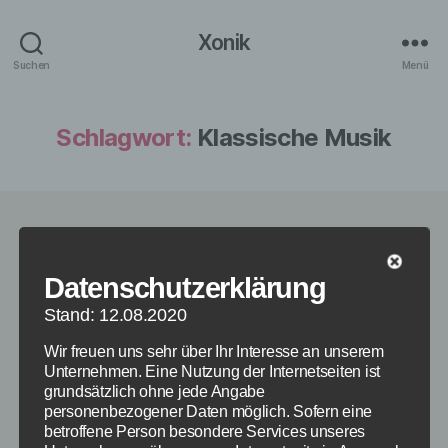
Xonik
Suchen
Menü
Schlagwort:
Klassische Musik
Kategorien
KINDER
Buchtipp: Der
Datenschutzerklärung
Stand: 12.08.2020
Nussknacker – Klassik
Wir freuen uns sehr über Ihr Interesse an unserem
für Kinder
Unternehmen. Eine Nutzung der Internetseiten ist
grundsätzlich ohne jede Angabe
personenbezogener Daten möglich. Sofern eine
Von
redaktion
28. Dezember 2013
Beitragsautor
Veröffentlichungsdatum
betroffene Person besondere Services unseres