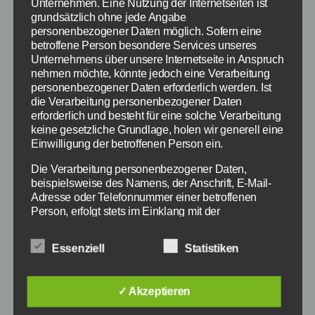
Unternehmen. Eine Nutzung der Internetseiten ist
grundsätzlich ohne jede Angabe
personenbezogener Daten möglich. Sofern eine
betroffene Person besondere Services unseres
Unternehmens über unsere Internetseite in Anspruch
nehmen möchte, könnte jedoch eine Verarbeitung
personenbezogener Daten erforderlich werden. Ist
die Verarbeitung personenbezogener Daten
erforderlich und besteht für eine solche Verarbeitung
keine gesetzliche Grundlage, holen wir generell eine
Einwilligung der betroffenen Person ein.
Die Verarbeitung personenbezogener Daten,
beispielsweise des Namens, der Anschrift, E-Mail-
Adresse oder Telefonnummer einer betroffenen
Stromkosten für Smartphones im Jahr
Person, erfolgt stets im Einklang mit der
Datenschutz-Grundverordnung und in
Übereinstimmung mit den für uns geltenden
Ärgerlich: Zahlreiche Spiele und Apps sind
Essenziell
Statistiken
landesspezifischen Datenschutzbestimmungen.
unter iOS 9 plötzlich auf Englisch statt in
Mittels dieser Datenschutzerklärung möchte unser
Unternehmen die Öffentlichkeit über Art, Umfang und
Deutsch. Nun mehren sich die Apps, bei denen
✓ Akzeptieren
Zweck der von uns erhobenen, genutzten und
dieser Fehler bzw. Problem auftauchen.
verarbeiteten personenbezogenen Daten