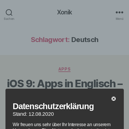
Xonik
Suchen
Menü
Schlagwort:
Deutsch
Kategorien
APPS
iOS 9: Apps in Englisch –
Fehler und Probleme
Datenschutzerklärung
Von
redaktion
18. September 2015
Beitragsautor
Veröffentlichungsdatum
Stand: 12.08.2020
Wir freuen uns sehr über Ihr Interesse an unserem