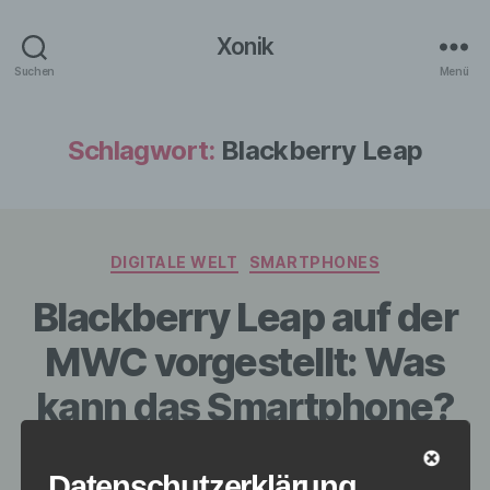
Xonik
Suchen
Menü
Schlagwort:
Blackberry Leap
Kategorien
DIGITALE WELT
SMARTPHONES
Blackberry Leap auf der
MWC vorgestellt: Was
kann das Smartphone?
Von
redaktion
4. März 2015
Beitragsautor
Veröffentlichungsdatum
Datenschutzerklärung