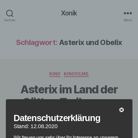
Xonik
Suchen
Menü
Schlagwort:
Asterix und Obelix
Kategorien
KINO
KINOFILME
Asterix im Land der
Götter: Trailer zum
neuen 3D-Kinofilm
Datenschutzerklärung
Stand: 12.08.2020
Von
redaktion
24. Februar 2015
Beitragsautor
Veröffentlichungsdatum
Wir freuen uns sehr über Ihr Interesse an unserem