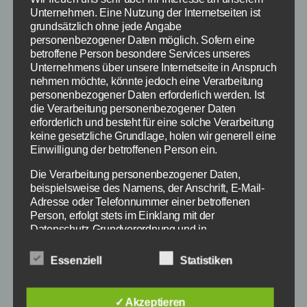
Unternehmen. Eine Nutzung der Internetseiten ist
grundsätzlich ohne jede Angabe
personenbezogener Daten möglich. Sofern eine
betroffene Person besondere Services unseres
Unternehmens über unsere Internetseite in Anspruch
nehmen möchte, könnte jedoch eine Verarbeitung
personenbezogener Daten erforderlich werden. Ist
die Verarbeitung personenbezogener Daten
erforderlich und besteht für eine solche Verarbeitung
keine gesetzliche Grundlage, holen wir generell eine
Einwilligung der betroffenen Person ein.
Die Verarbeitung personenbezogener Daten,
beispielsweise des Namens, der Anschrift, E-Mail-
Asterix im Land der Götter: Trailer zum neuen
Adresse oder Telefonnummer einer betroffenen
Kinofilm - Bildquelle: Walt Disney
Person, erfolgt stets im Einklang mit der
Datenschutz-Grundverordnung und in
Übereinstimmung mit den für uns geltenden
Am 26. Februar 2015 kommt der
landesspezifischen Datenschutzbestimmungen.
Essenziell
Statistiken
Mittels dieser Datenschutzerklärung möchte unser
Animationsfilm Asterix im Land der Götter in
Unternehmen die Öffentlichkeit über Art, Umfang und
die Kinos. Asterix, Obelix und Co werden dann
Zweck der von uns erhobenen, genutzten und
✓ Akzeptieren
erstmals animiert und in 3D über die