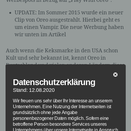
Werbespots in Bezug auf „Play With Oreo“.
UPDATE: Im Sommer 2015 wurde ein neuer
Clip von Oreo ausgestrahlt. Hierbei geht es
um einen Vampir. Die neue Werbung haben
wir unten im Artikel
Auch wenn die Keksmarke in den USA schon
Kult und sehr bekannt ist, kennt Oreo in
Deutschland und vielen anderen Ländern diese
Marke kaum jemand. Aus diesem Grund hat die
US-Agentur The Martin Agency die Werbung
Datenschutzerklärung
für TV, Online und Plakate entwickelt.
Stand: 12.08.2020
Wir freuen uns sehr über Ihr Interesse an unserem
Unternehmen. Eine Nutzung der Internetseiten ist
grundsätzlich ohne jede Angabe
personenbezogener Daten möglich. Sofern eine
betroffene Person besondere Services unseres
Unternehmens über unsere Internetseite in Anspruch