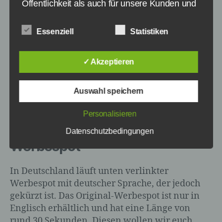
Öffentlichkeit als auch für unsere Kunden und
playwithoreo.com eingerichtet und auch über
Geschäftspartner einfach lesbar und
seine Social-Media-Kanäle auf diese
verständlich sein. Um dies zu gewährleisten,
Essenziell
Statistiken
hingewiesen. Die Nutzer können dort Fotos und
möchten wir vorab die verwendeten
Begrifflichkeiten erläutern.
Videos einstellen, um allen Usern zu zeigen,
was man mit seinem Oreo alles anstellt. Auch
✓ Akzeptieren
Wir verwenden in dieser Datenschutzerklärung unter
wenn alle Altersgruppen angesprochen
anderem die folgenden Begriffe:
werden sollen, werden sich wohl vor allem die
Auswahl speichern
Jüngeren mit Oreo auseinandersetzen.
Personalisieren
a) personenbezogene Daten
Play With Oreo Original-
Datenschutzbedingungen
Werbespot
Personenbezogene Daten sind alle
Informationen, die sich auf eine
identifizierte oder identifizierbare natürliche
In Deutschland läuft unten verlinkter
Person (im Folgenden „betroffene
Werbespot mit deutscher Sprache, der jedoch
Person") beziehen. Als identifizierbar wird
gekürzt ist. Das Original-Werbespot ist nur in
eine natürliche Person angesehen, die
Englisch erhältlich und hat eine Länge von
direkt oder indirekt, insbesondere mittels
Zuordnung zu einer Kennung wie einem
rund 30 Sekunden. Diesen wollen wir euch