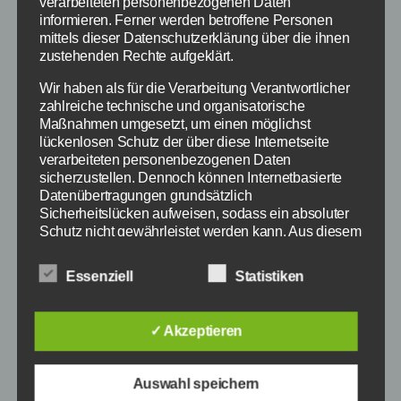
verarbeiteten personenbezogenen Daten
verzaubert Jung und Alt.
informieren. Ferner werden betroffene Personen
mittels dieser Datenschutzerklärung über die ihnen
zustehenden Rechte aufgeklärt.
Mittendrin in Astrid Lindgrens
Wir haben als für die Verarbeitung Verantwortlicher
Welt
zahlreiche technische und organisatorische
Maßnahmen umgesetzt, um einen möglichst
lückenlosen Schutz der über diese Internetseite
Wollt ihr euch fühlen, als wäret ihr inmitten
verarbeiteten personenbezogenen Daten
einer Lindgren Geschichte? Dann probiert doch
sicherzustellen. Dennoch können Internetbasierte
einfach mal den gedämpften Barsch nach
Datenübertragungen grundsätzlich
Saltkrokan-Art oder genießt den Geschmack
Sicherheitslücken aufweisen, sodass ein absoluter
Schutz nicht gewährleistet werden kann. Aus diesem
einer Blaubeersuppe von Michels Mama. Für
Grund steht es jeder betroffenen Person frei,
die ganz kleinen Feinschmecker kann es Pippis
personenbezogene Daten auch auf alternativen
Essenziell
Statistiken
Pfefferkuchen oder auch Karlssons
Wegen, beispielsweise telefonisch, an uns zu
Zimtschnecken geben. Oder wie wäre es mit
übermitteln.
einem richtigen Lindgren-Weihnachtsschinken
✓ Akzeptieren
Begriffsbestimmungen
in diesem Jahr.
Die Datenschutzerklärung beruht auf den
Auswahl speichern
Begrifflichkeiten, die durch den Europäischen