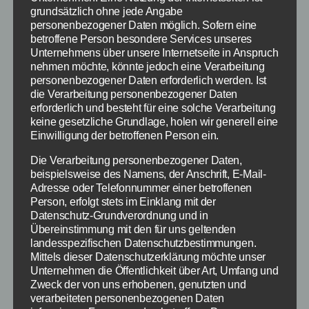
Zaubern mit den
grundsätzlich ohne jede Angabe
personenbezogener Daten möglich. Sofern eine
Lippenstiften von Ikos
betroffene Person besondere Services unseres
Unternehmens über unsere Internetseite in Anspruch
nehmen möchte, könnte jedoch eine Verarbeitung
Es gibt ihn in grün,
personenbezogener Daten erforderlich werden. Ist
weiß, schwarz
die Verarbeitung personenbezogener Daten
oder zum Beispiel
erforderlich und besteht für eine solche Verarbeitung
Ikos Lippenstifte Produktbild
keine gesetzliche Grundlage, holen wir generell eine
gelb. Ihr denkt
Amazon
Einwilligung der betroffenen Person ein.
sicher: ‚Was für
komische Farben!‘.
Die Verarbeitung personenbezogener Daten,
Niemals würdet ihr so herum laufen! Aber das
beispielsweise des Namens, der Anschrift, E-Mail-
Adresse oder Telefonnummer einer betroffenen
Besondere an den Lippenstiften ist, sie
Person, erfolgt stets im Einklang mit der
verändern ihre Farbe, je nach dem ph-Wert
Datenschutz-Grundverordnung und in
deiner Lippen. Grün wird zu nachtrosa, weiß
Übereinstimmung mit den für uns geltenden
zu perlmuttrosa, schwarz zu kirschrot oder gelb
landesspezifischen Datenschutzbestimmungen.
Mittels dieser Datenschutzerklärung möchte unser
zu apricot. Die Farbe wird entweder knallig
Unternehmen die Öffentlichkeit über Art, Umfang und
(kommt auch darauf an, wie intensiv du ihn
Zweck der von uns erhobenen, genutzten und
aufträgst) oder zart. Immer die perfekte Farbe
verarbeiteten personenbezogenen Daten