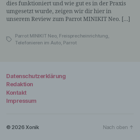
dies funktioniert und wie gut es in der Praxis
Wegen, beispielsweise telefonisch, an uns zu
umgesetzt wurde, zeigen wir dir hier in
übermitteln.
unserem Review zum Parrot MINIKIT Neo. […]
Begriffsbestimmungen
Parrot MINIKIT Neo
,
Freisprecheinrichtung
,
Die Datenschutzerklärung beruht auf den
Schlagwörter
Telefonieren im Auto
,
Parrot
Begrifflichkeiten, die durch den Europäischen
Richtlinien- und Verordnungsgeber beim
Erlass der Datenschutz-Grundverordnung
(DS-GVO) verwendet wurden. Unsere
Datenschutzerklärung soll sowohl für die
Datenschutzerklärung
Öffentlichkeit als auch für unsere Kunden und
Redaktion
Geschäftspartner einfach lesbar und
verständlich sein. Um dies zu gewährleisten,
Kontakt
möchten wir vorab die verwendeten
Impressum
Begrifflichkeiten erläutern.
Wir verwenden in dieser Datenschutzerklärung unter
anderem die folgenden Begriffe:
© 2026
Xonik
Nach oben
↑